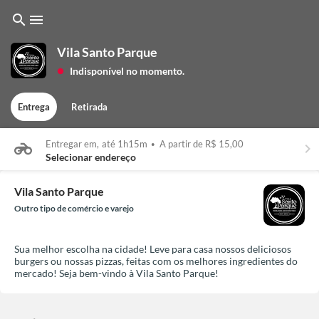
search
menu
Vila Santo Parque
Indisponível no momento.
lens
Entrega
Retirada
Entregar em,
até 1h15m
•
A partir de R$ 15,00
keyboard_arrow_right
Selecionar endereço
Vila Santo Parque
Outro tipo de comércio e varejo
Sua melhor escolha na cidade! Leve para casa nossos deliciosos
burgers ou nossas pizzas, feitas com os melhores ingredientes do
mercado! Seja bem-vindo à Vila Santo Parque!